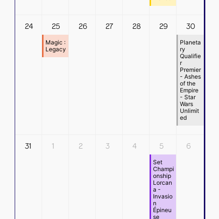
24
25
26
27
28
29
30
Magic :
Planeta
Legacy
ry
Qualifie
r
Premier
- Ashes
of the
Empire
- Star
Wars
Unlimit
ed
31
1
2
3
4
5
6
Set
Champi
onship
Lorcan
a -
Invasio
n
Épineu
se