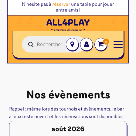
N'hésite pas à
réserver
une table pour jouer
Bienvenue sur All4Play.fr !
entre amis !
Recherche
de
produits
Jeux de société
Jeux de cartes
Jeux juniors
Accessoires et autres
Jeux familles
Altered
Jeux initiés
Disney Lorcana
Classeurs
Nos évènements
Jeux experts
Magic l'assemblée
Deck box
Jeux primés
One Piece
Dés & jetons
Rappel : même lors des tournois et évènements, le bar
Jeux d'ambiance
Pokemon
Divers rangement
à jeux reste ouvert et les réservations sont disponibles !
Jeu Duo
Star Wars Unlimited
Goodies & autres
Flesh and Blood
août 2026
Protège-Cartes