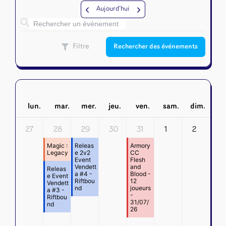
Riftbound - League of Legends
Tapis de jeu
Aujourd’hui
Naruto Mythos
Autres
Filtre
Rechercher des événements
lun.
mar.
mer.
jeu.
ven.
sam.
dim.
27
28
29
30
31
1
2
Magic :
Releas
Armory
Legacy
e 2v2
CC
Event
Flesh
Vendett
and
Releas
a #4 -
Blood -
e Event
Riftbou
12
Vendett
nd
joueurs
a #3 -
-
Riftbou
31/07/
nd
26