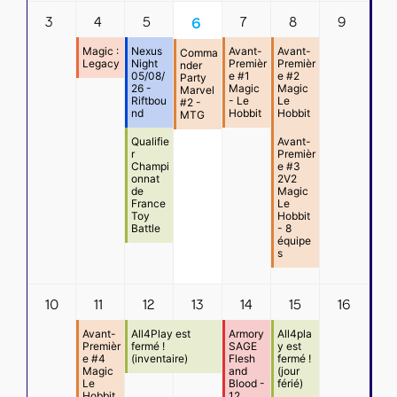
3
4
5
7
8
9
6
Magic :
Nexus
Avant-
Avant-
Comma
Legacy
Night
Premièr
Premièr
nder
05/08/
e #1
e #2
Party
26 -
Magic
Magic
Marvel
Riftbou
- Le
Le
#2 -
nd
Hobbit
Hobbit
MTG
Qualifie
Avant-
r
Premièr
Champi
e #3
onnat
2V2
de
Magic
France
Le
Toy
Hobbit
Battle
- 8
équipe
s
10
11
12
13
14
15
16
Avant-
All4Play est
Armory
All4pla
Premièr
fermé !
SAGE
y est
e #4
(inventaire)
Flesh
fermé !
Magic
and
(jour
Le
Blood -
férié)
Hobbit
12