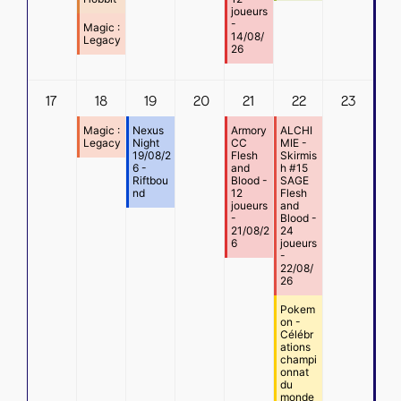
joueurs
-
Magic :
14/08/
Legacy
26
17
18
19
20
21
22
23
Magic :
Nexus
Armory
ALCHI
Legacy
Night
CC
MIE -
19/08/2
Flesh
Skirmis
6 -
and
h #15
Riftbou
Blood -
SAGE
nd
12
Flesh
joueurs
and
-
Blood -
21/08/2
24
6
joueurs
-
22/08/
26
Pokem
on -
Célébr
ations
champi
onnat
du
monde