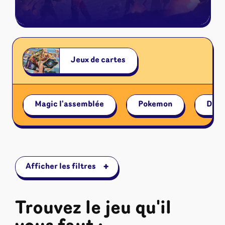
Riftbound - League of Legends
Tapis de jeu
Naruto Mythos
Autres
Jeux de cartes
Magic l'assemblée
Pokemon
Disn
+
Afficher les filtres
Trouvez le jeu qu'il