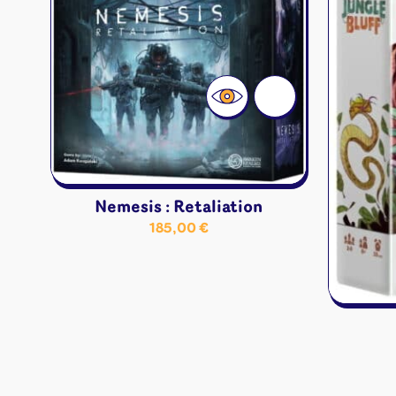
Jeux familles
Jeux initiés
Jeux experts
Jeux primés
Jeux d'ambiance
Jeu Duo
Nemesis : Retaliation
185,00
€