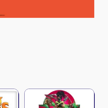
Découvrir
ires et autres
s