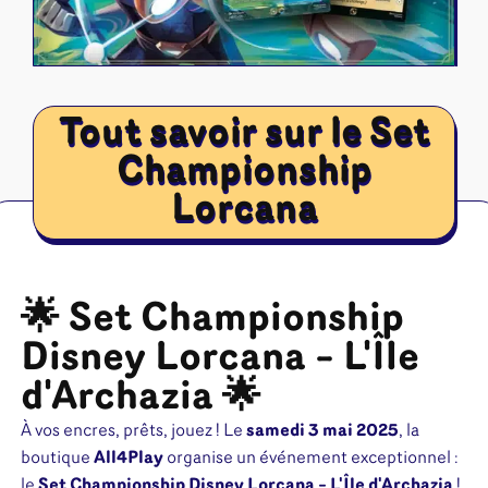
Riftbound - League of Legends
Tapis de jeu
Naruto Mythos
Autres
Tout savoir sur le Set
Championship
Lorcana
🌟 Set Championship
Disney Lorcana – L'Île
d'Archazia 🌟
À vos encres, prêts, jouez ! Le
samedi 3 mai 2025
, la
boutique
All4Play
organise un événement exceptionnel :
le
Set Championship Disney Lorcana – L'Île d'Archazia
!