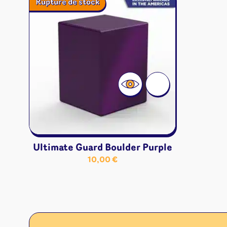
Rupture de stock
Jeux familles
Jeux initiés
Jeux experts
Jeux primés
Jeux d'ambiance
Jeu Duo
Ultimate Guard Boulder Purple
10,00
€