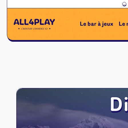
←
Le bar à jeux
Le 
D