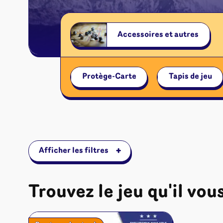
Accessoires et autres
Protège-Carte
Tapis de jeu
+
Afficher les filtres
Trouvez le jeu qu'il vous
Jeux de sociét
Jeux juniors