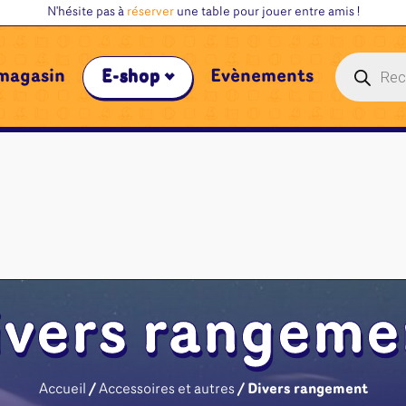
N'hésite pas à
réserver
une table pour jouer entre amis !
Recherche
magasin
E-shop
Évènements
de
produits
ivers rangeme
Accueil
/
Accessoires et autres
/ Divers rangement