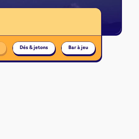
Dés & jetons
Bar à jeu
ires et autres
s