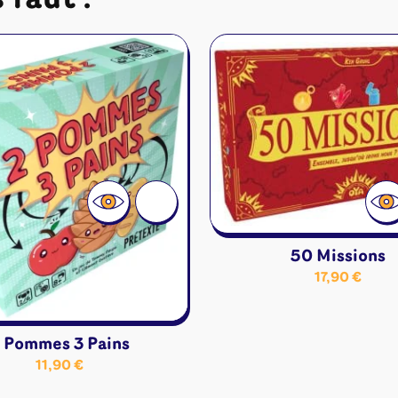
 faut :
Disney Lorcana
Deck box
Magic l'assemblée
Dés & jet
One Piece
Divers r
Pokemon
Goodies 
Star Wars Unlimited
Protège-
Flesh and Blood
Tapis de 
Riftbound - League of
Legends
Naruto Mythos
Autres
50 Missions
17,90
€
 Pommes 3 Pains
11,90
€