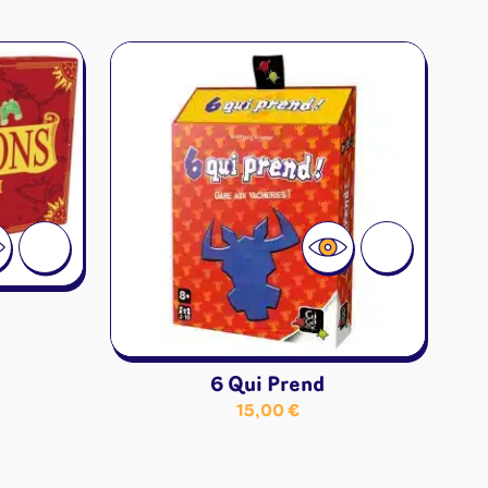
ons
angement
& autres
Cartes
jeu
6 Qui Prend
15,00
€