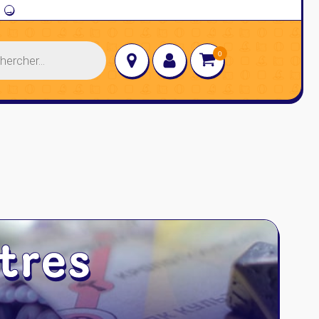
→
tres