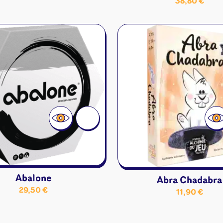
38,80
€
Abalone
Abra Chadabra
29,50
€
11,90
€