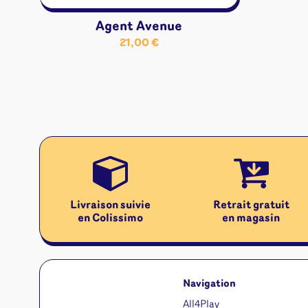
Agent Avenue
21,00
€
Livraison suivie
Retrait gratuit
en Colissimo
en magasin
Navigation
All4Play