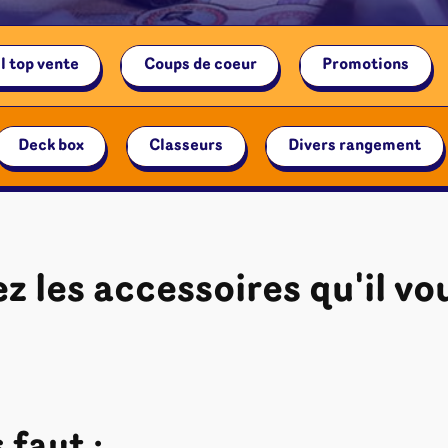
l top vente
Coups de coeur
Promotions
Deck box
Classeurs
Divers rangement
z les accessoires qu'il vo
é
Jeux de cartes
Accesso
Altered
Classeur