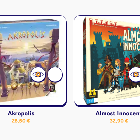
Akropolis
Almost Innocen
28,50
€
32,90
€