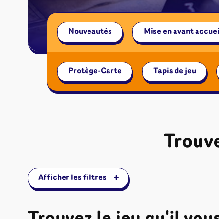
Nouveautés
Mise en avant accuei
Protège-Carte
Tapis de jeu
Trouve
+
Afficher les filtres
Jeux de sociét
Jeux juniors