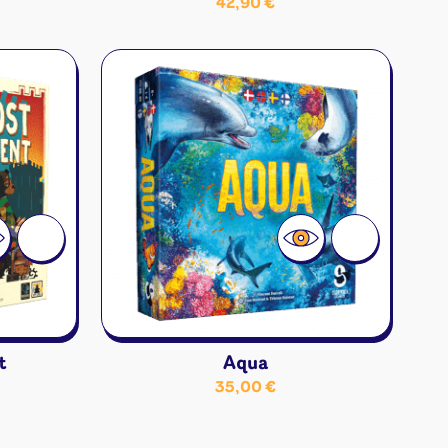
42,90
€
t
Aqua
35,00
€