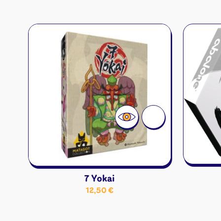
8,90 €.
5,90 €.
7 Yokai
12,50
€