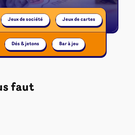
Jeux de société
Jeux de cartes
Accessoi
Dés & jetons
Bar à jeu
us faut
ires et autres
s