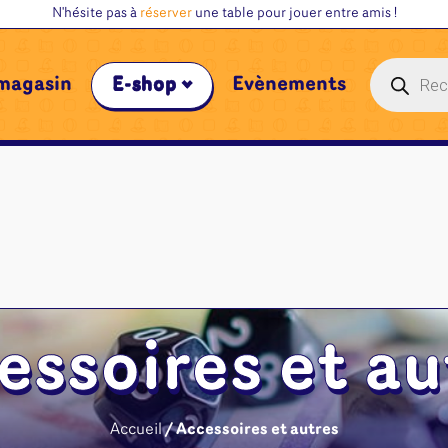
N'hésite pas à
réserver
une table pour jouer entre amis !
Recherche
magasin
E-shop
Évènements
de
produits
essoires et au
Accueil
/ Accessoires et autres