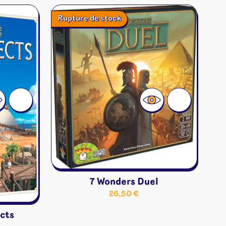
Rupture de stock
7 Wonders Duel
26,50
€
cts