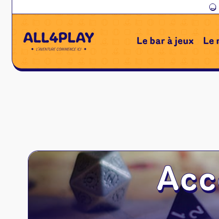
←
Le bar à jeux
Le 
Acc