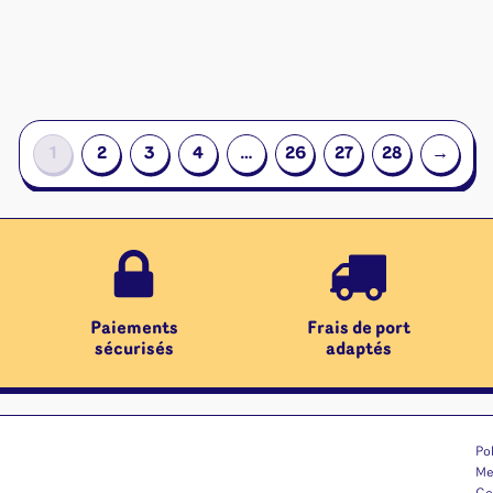
1
2
3
4
…
26
27
28
→
Paiements
Frais de port
sécurisés
adaptés
Pol
Me