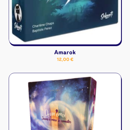
Amarok
12,00
€