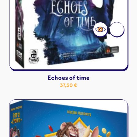
Echoes of time
37,50
€