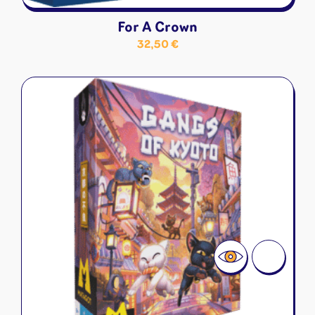
For A Crown
32,50
€