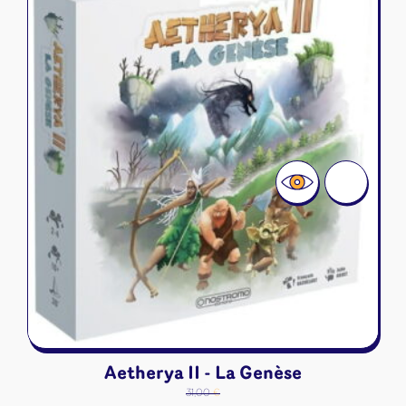
Aetherya II - La Genèse
31,00
€