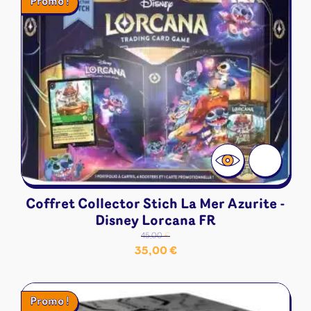
Promo !
était :
est :
14,90 €.
9,90 €.
Coffret Collector Stich La Mer Azurite -
Disney Lorcana FR
45,00
€
Le
Le
35,00
€
prix
prix
initial
actuel
Promo !
était :
est :