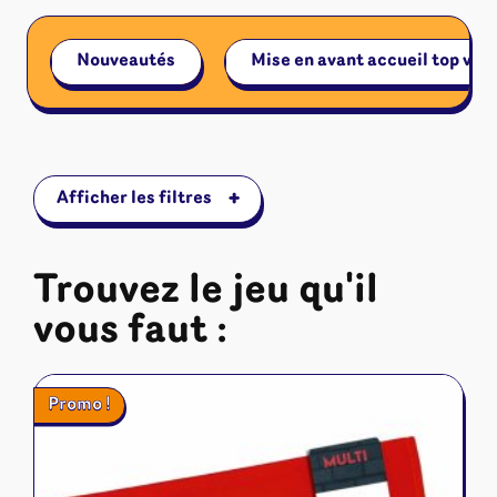
Riftbound - League of Legends
Tapis de jeu
Naruto Mythos
Nouveautés
Mise en avant accueil top ven
Autres
+
Afficher les filtres
Trouvez le jeu qu'il
vous faut :
Promo !