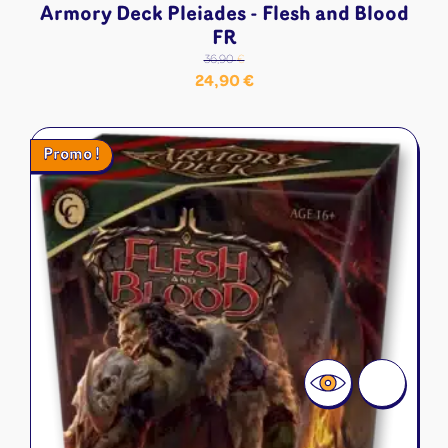
Armory Deck Pleiades - Flesh and Blood
FR
36,90
€
Le
Le
24,90
€
prix
prix
initial
actuel
Promo !
était :
est :
36,90 €.
24,90 €.