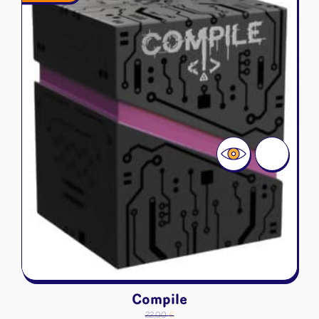
45,00 €.
35,00 €.
Compile
22,00
€