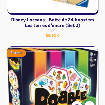
Disney Lorcana - Boîte de 24 boosters
Les terres d’encre (Set 3)
129,90
€
Le
Le
99,90
€
prix
prix
initial
actuel
Promo !
était :
est :
129,90 €.
99,90 €.