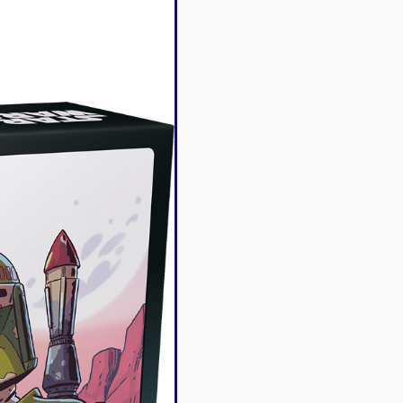
Disney Lorcana
Deck box
Magic l'assemblée
Dés & jet
One Piece
Divers r
Pokemon
Goodies 
Star Wars Unlimited
Protège-
Flesh and Blood
Tapis de 
Riftbound - League of
Legends
Naruto Mythos
Autres