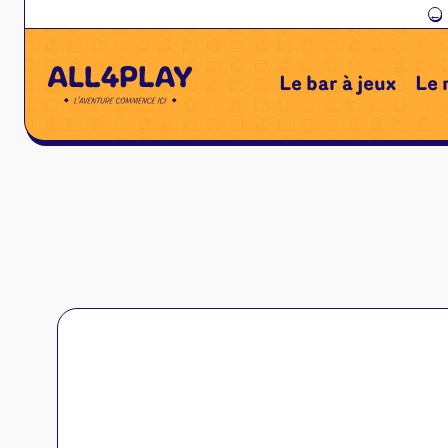
←
Le bar à jeux
Le 