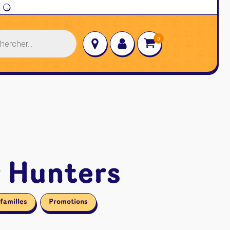
→
 Hunters
familles
Promotions