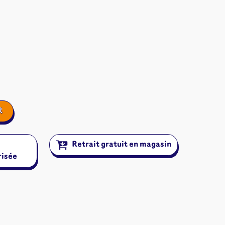
R
Retrait gratuit en magasin
risée
ires et autres
s