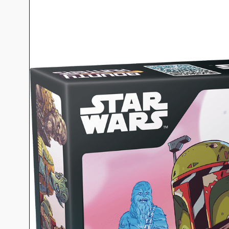
Jeux familles
Jeux initiés
Jeux experts
Jeux primés
Jeux d'ambiance
Jeu Duo