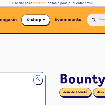
N'hésite pas à
réserver
une table pour jouer entre amis !
Recherche
magasin
E-shop
Évènements
de
produits
Bounty
🔍
Jeux de société
Jeux 