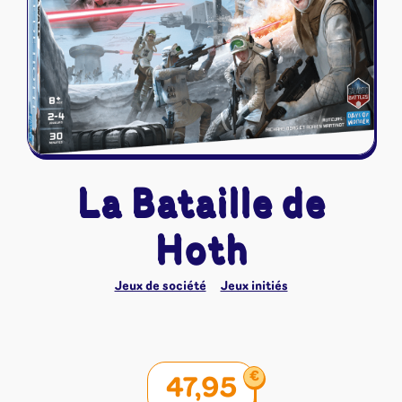
Riftbound - League of Legends
Tapis de jeu
Naruto Mythos
Autres
La Bataille de
Hoth
Jeux de société
Jeux initiés
€
47,95