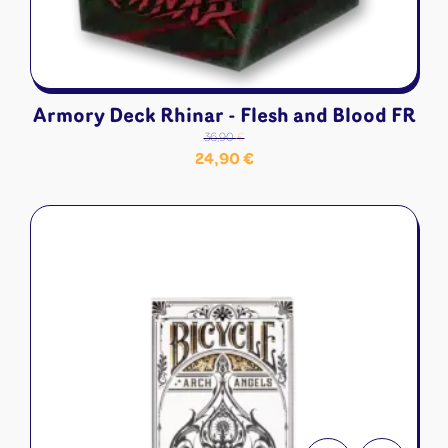
Armory Deck Rhinar - Flesh and Blood FR
36,90
€
Le
Le
24,90
€
prix
prix
initial
actuel
était :
est :
36,90 €.
24,90 €.