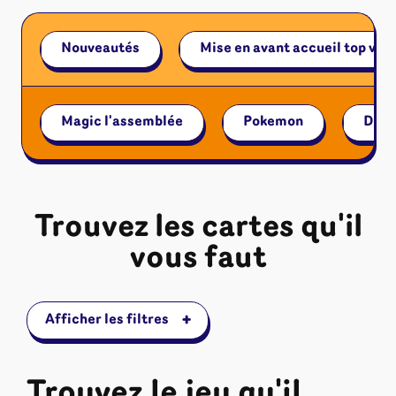
Riftbound - League of Legends
Tapis de jeu
Naruto Mythos
Nouveautés
Mise en avant accueil top ven
Autres
Magic l'assemblée
Pokemon
Disn
Trouvez les cartes qu'il
vous faut
+
Afficher les filtres
Trouvez le jeu qu'il