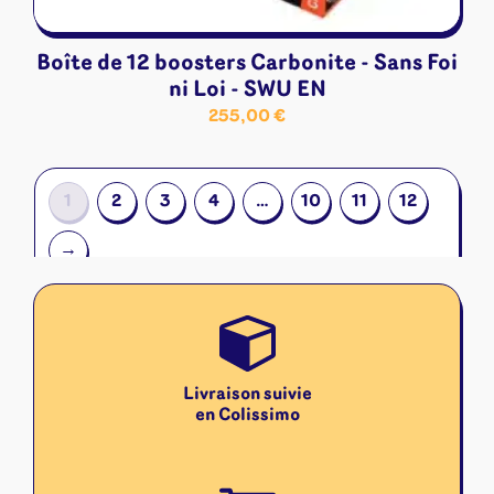
Boîte de 12 boosters Carbonite - Sans Foi
ni Loi - SWU EN
255,00
€
1
2
3
4
…
10
11
12
→
Livraison suivie
en Colissimo