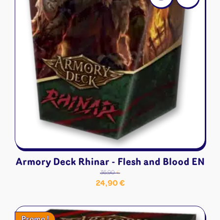
Armory Deck Rhinar - Flesh and Blood EN
36,90
€
Le
Le
24,90
€
prix
prix
initial
actuel
Promo !
était :
est :