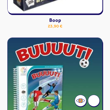
Boop
23,90
€