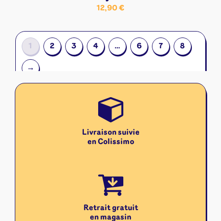
12,90
€
1
2
3
4
…
6
7
8
→
Livraison suivie
en Colissimo
Retrait gratuit
en magasin