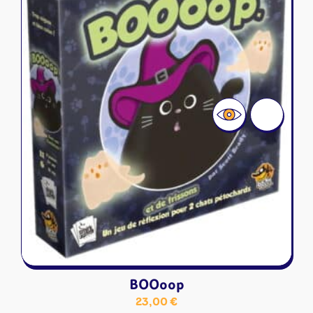
BOOoop
23,00
€