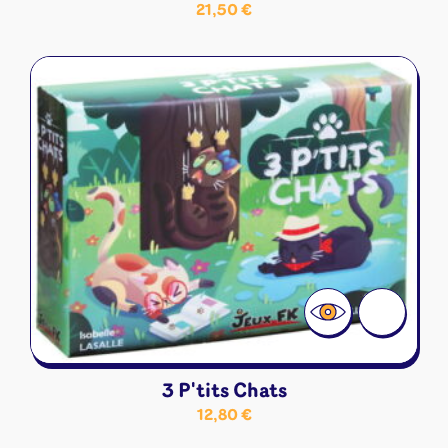
21,50
€
3 P'tits Chats
12,80
€