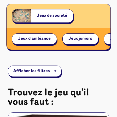
Riftbound - League of Legends
Tapis de jeu
Naruto Mythos
Autres
Jeux de société
Jeux d'ambiance
Jeux juniors
Jeu
+
Afficher les filtres
Trouvez le jeu qu'il
vous faut :