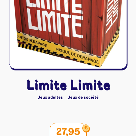
Riftbound - League of Legends
Tapis de jeu
Naruto Mythos
Autres
Limite Limite
Jeux adultes
Jeux de société
€
27,95