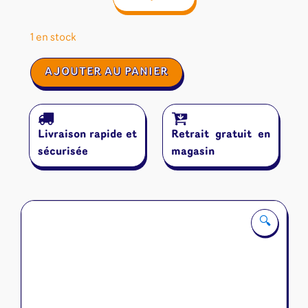
1 en stock
quantité
AJOUTER AU PANIER
de
Limite
Limite
Livraison rapide et
Retrait gratuit en
sécurisée
magasin
🔍