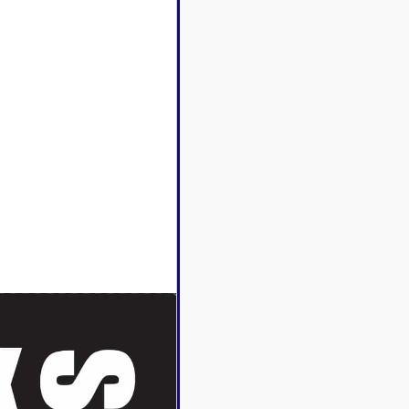
Disney Lorcana
Deck box
Magic l'assemblée
Dés & jet
One Piece
Divers r
Pokemon
Goodies 
Star Wars Unlimited
Protège-
Flesh and Blood
Tapis de 
Riftbound - League of
Legends
Naruto Mythos
Autres