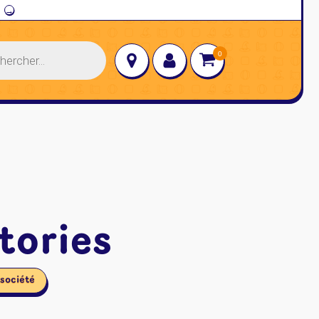
→
tories
 société