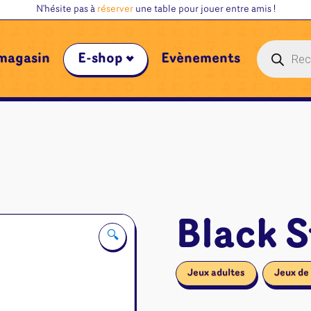
N'hésite pas à
réserver
une table pour jouer entre amis !
Recherche
magasin
E-shop
Évènements
de
produits
Black S
🔍
Jeux adultes
Jeux de