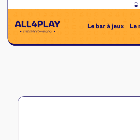
←
Le bar à jeux
Le 