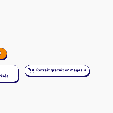
R
Retrait gratuit en magasin
risée
ires et autres
s