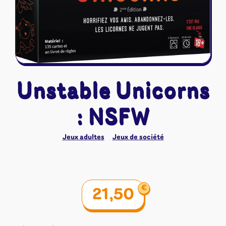
Riftbound - League of Legends
Tapis de jeu
Naruto Mythos
Autres
Unstable Unicorns
: NSFW
Jeux adultes
Jeux de société
€
21,50