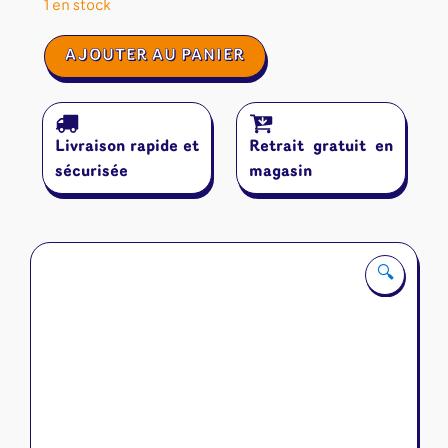
1 en stock
quantité
AJOUTER AU PANIER
de
Unstable
Unicorns
:
Livraison rapide et
Retrait gratuit en
NSFW
sécurisée
magasin
🔍