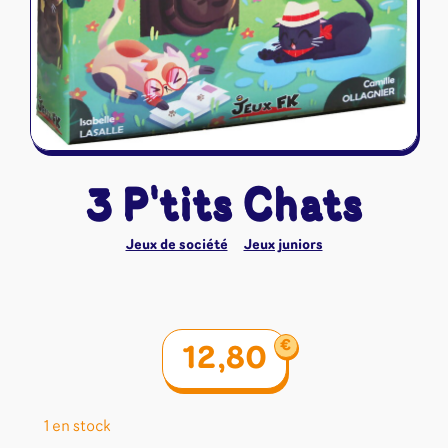
Riftbound - League of Legends
Tapis de jeu
Naruto Mythos
Autres
3 P'tits Chats
Jeux de société
Jeux juniors
€
12,80
1 en stock