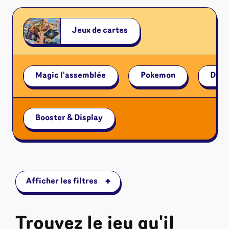
Riftbound - League of Legends
Tapis de jeu
Naruto Mythos
Autres
Jeux de cartes
Magic l'assemblée
Pokemon
Disn
Booster & Display
+
Afficher les filtres
Trouvez le jeu qu'il