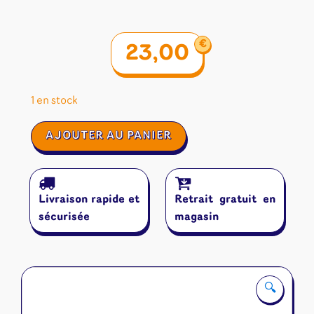
€
23,00
1 en stock
quantité
AJOUTER AU PANIER
de
BOOoop
Livraison rapide et
Retrait gratuit en
sécurisée
magasin
🔍