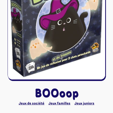
Riftbound - League of Legends
Tapis de jeu
Naruto Mythos
Autres
BOOoop
Jeux de société
Jeux familles
Jeux juniors