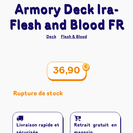
Armory Deck Ira-
Flesh and Blood FR
Deck
Flesh & Blood
€
36,90
Rupture de stock
Livraison rapide et
Retrait gratuit en
sécurisée
magasin