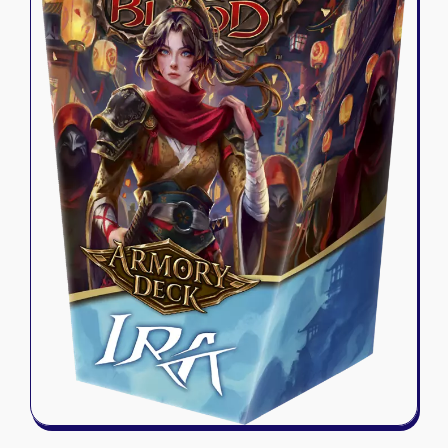
Riftbound - League of Legends
Tapis de jeu
Naruto Mythos
Autres