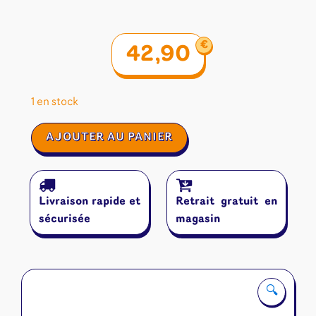
€
42,90
1 en stock
quantité
AJOUTER AU PANIER
de
Abyss
Livraison rapide et
Retrait gratuit en
sécurisée
magasin
🔍