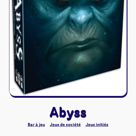
Riftbound - League of Legends
Tapis de jeu
Naruto Mythos
Autres
Abyss
Bar à jeu
Jeux de société
Jeux initiés