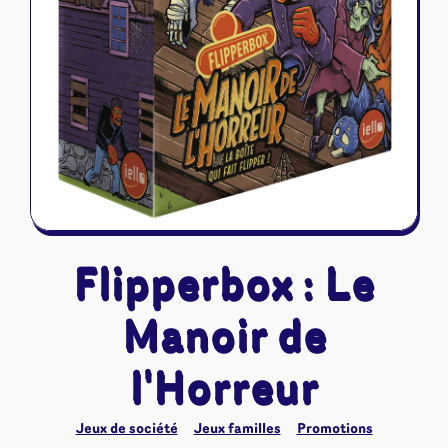
Riftbound - League of Legends
Tapis de jeu
Naruto Mythos
Autres
Flipperbox : Le
Manoir de
l'Horreur
Jeux de société
Jeux familles
Promotions