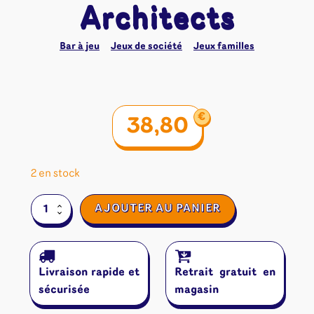
Architects
Bar à jeu
Jeux de société
Jeux familles
€
38,80
2 en stock
quantité
AJOUTER AU PANIER
de
7
Wonders
Architects
Livraison rapide et
Retrait gratuit en
sécurisée
magasin