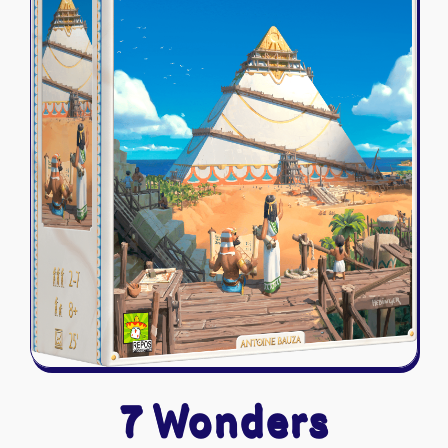
Riftbound - League of Legends
Tapis de jeu
Naruto Mythos
Autres
7 Wonders