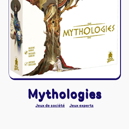
Riftbound - League of Legends
Tapis de jeu
Naruto Mythos
Autres
Mythologies
Jeux de société
Jeux experts