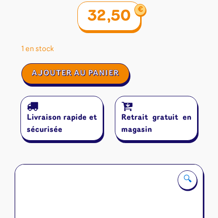
€
32,50
1 en stock
quantité
AJOUTER AU PANIER
de
Mythologies
Livraison rapide et
Retrait gratuit en
sécurisée
magasin
🔍