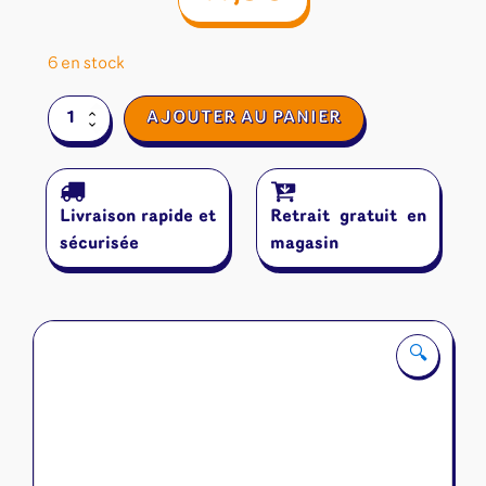
6 en stock
quantité
AJOUTER AU PANIER
de
Abra
Chadabra
Livraison rapide et
Retrait gratuit en
sécurisée
magasin
🔍