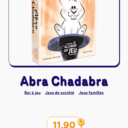
Riftbound - League of Legends
Tapis de jeu
Naruto Mythos
Autres
Abra Chadabra
Bar à jeu
Jeux de société
Jeux familles
€
11,90