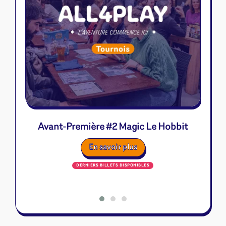
Avant-Première #2 Magic Le Hobbit
A
DERNIERS BILLETS DISPONIBLES