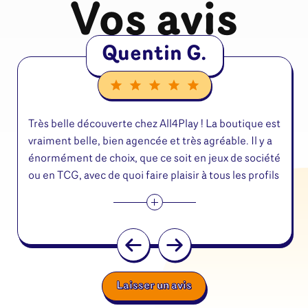
Vos avis
Quentin G.
Très belle découverte chez All4Play ! La boutique est
vraiment belle, bien agencée et très agréable. Il y a
énormément de choix, que ce soit en jeux de société
ou en TCG, avec de quoi faire plaisir à
tous les profils
de joueurs. Gros point fort : il y a beaucoup de tables
pour jouer sur place et accueillir les tournois dans de
bonnes conditions. L’ambiance est conviviale, on
sent que c’est un vrai lieu de rencontre pour les
passionnés. La boutique est aussi très accessible en
tram ou en bus, ce qui est vraiment pratique. Je
Laisser un avis
recommande sans hésiter !