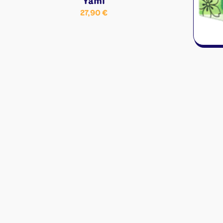
Yami
27,90
€