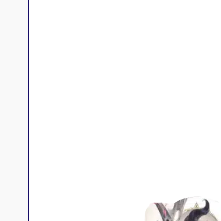
Jeux familles
Jeux initiés
Jeux experts
Jeux primés
Jeux d'ambiance
Jeu Duo