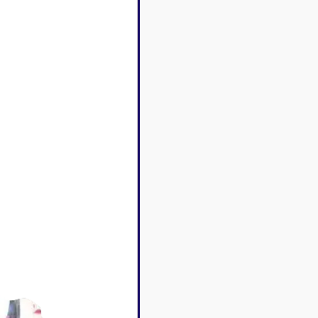
Disney Lorcana
Deck box
Magic l'assemblée
Dés & jet
One Piece
Divers r
Pokemon
Goodies 
Star Wars Unlimited
Protège-
Flesh and Blood
Tapis de 
Riftbound - League of
Legends
Naruto Mythos
Autres