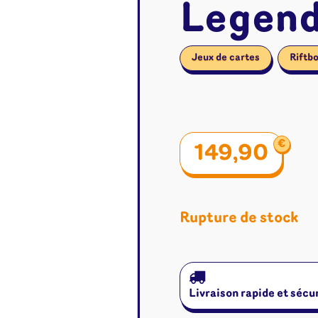
Legend
Jeux de cartes
Riftb
€
149,90
Rupture de stock
é
Jeux de cartes
Accesso
Livraison rapide et sécu
Altered
Classeur