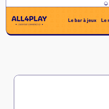
←
Le bar à jeux
Le 