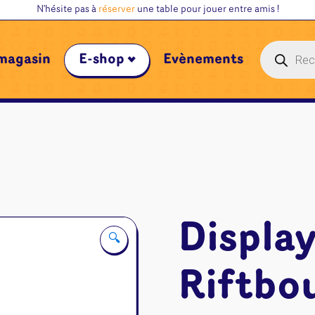
N'hésite pas à
réserver
une table pour jouer entre amis !
Recherche
magasin
E-shop
Évènements
de
produits
Display
🔍
Riftbou