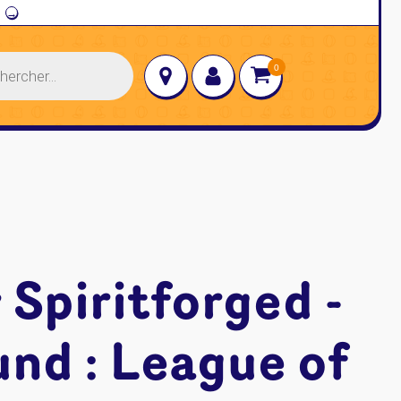
→
 Spiritforged -
nd : League of