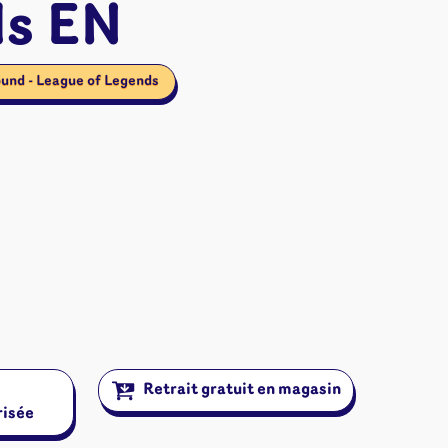
s EN
ound - League of Legends
ires et autres
Retrait gratuit en magasin
risée
s