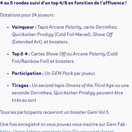
Riftbound - League of Legends
Tapis de jeu
4 ou 5 rondes suivi d'un top 4/8 en fonction de l'affluence !
Naruto Mythos
Dotations pour 24 joueurs :
Autres
Vainqueur :
Tapis
Arcane Polarity
, carte
Dorinthea,
Quicksilver Prodigy
(Cold Foil Marvel),
Shove Off
(Extended Art), et boosters.
Top 2-4 :
Cartes
Shove Off
ou
Arcane Polarity
(Cold
Foil/Rainbow Foil) et boosters.
Participation :
Un
GEM Pack
par joueur.
Tirages :
Un second tapis
Omens of the Third Age
ou une
seconde
Dorinthea, Quicksilver Prodigy
peuvent être
tirés au sort
Tous les participants recevront un booster Gem Vol.5
Une fois enregistré ici vous pouvez vous inscrire sur Gem Fab :