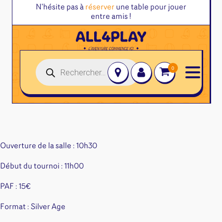
N'hésite pas à
réserver
une table pour jouer
entre amis !
Recherche
de
produits
Jeux de société
Jeux de cartes
Jeux juniors
Accessoires et autres
Jeux familles
Altered
Jeux initiés
Disney Lorcana
Classeurs
Ouverture de la salle : 10h30
Jeux experts
Magic l'assemblée
Deck box
Jeux primés
Début du tournoi : 11h00
One Piece
Dés & jetons
Jeux d'ambiance
Pokemon
Divers rangement
PAF : 15€
Jeu Duo
Star Wars Unlimited
Goodies & autres
Format : Silver Age
Flesh and Blood
Protège-Cartes