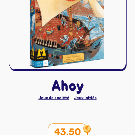
Riftbound - League of Legends
Tapis de jeu
Naruto Mythos
Autres
Ahoy
Jeux de société
Jeux initiés
€
43,50