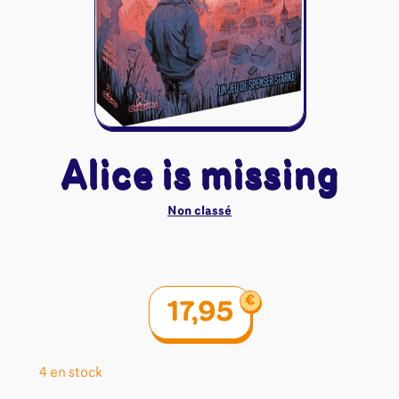
Riftbound - League of Legends
Tapis de jeu
Naruto Mythos
Autres
Alice is missing
Non classé
€
17,95
4 en stock