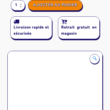
quantité
AJOUTER AU PANIER
de
Alice
is
missing
Livraison rapide et
Retrait gratuit en
sécurisée
magasin
🔍