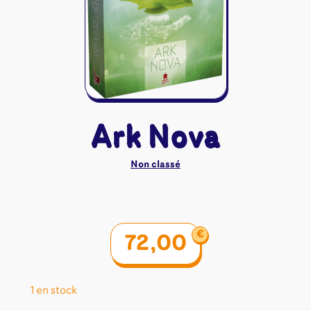
Riftbound - League of Legends
Tapis de jeu
Naruto Mythos
Autres
Ark Nova
Non classé
€
72,00
1 en stock