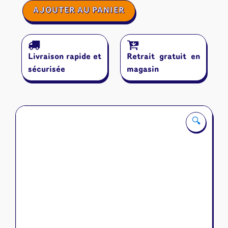
quantité
AJOUTER AU PANIER
de
Ark
Nova
Livraison rapide et
Retrait gratuit en
sécurisée
magasin
🔍