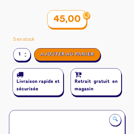
€
45,00
5 en stock
quantité
AJOUTER AU PANIER
de
Les
Aventuriers
Du
Livraison rapide et
Retrait gratuit en
Rail
Europe
sécurisée
magasin
🔍