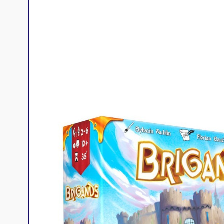
Jeux familles
Jeux initiés
Jeux experts
Jeux primés
Jeux d'ambiance
Jeu Duo