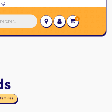
→
ds
familles