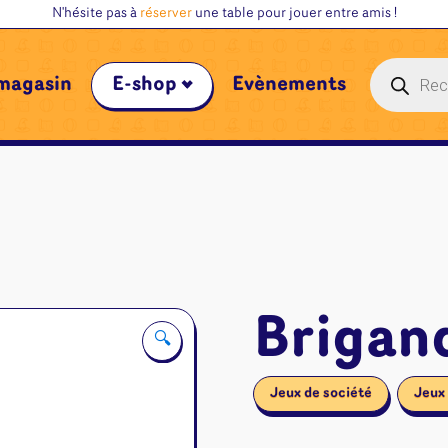
N'hésite pas à
réserver
une table pour jouer entre amis !
Recherche
magasin
E-shop
Évènements
de
produits
Brigan
🔍
Jeux de société
Jeux 