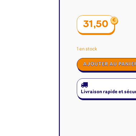
€
31,50
1 en stock
quantité
AJOUTER AU PANIE
de
Brigands
Livraison rapide et sécu
é
Jeux de cartes
Accesso
Altered
Classeur