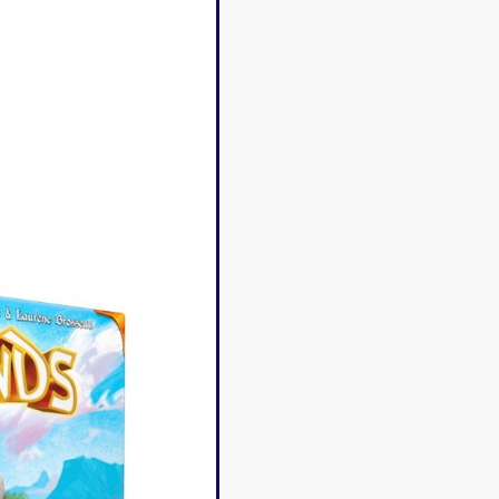
Disney Lorcana
Deck box
Magic l'assemblée
Dés & jet
One Piece
Divers r
Pokemon
Goodies 
Star Wars Unlimited
Protège-
Flesh and Blood
Tapis de 
Riftbound - League of
Legends
Naruto Mythos
Autres