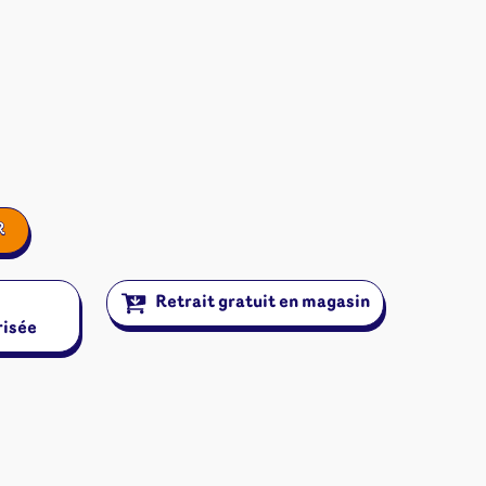
R
Retrait gratuit en magasin
risée
ires et autres
s