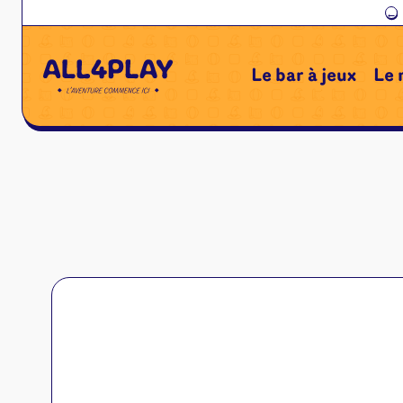
←
Le bar à jeux
Le 