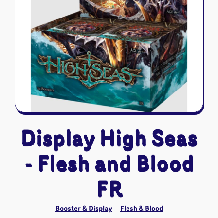
Riftbound - League of Legends
Tapis de jeu
Naruto Mythos
Autres
Display High Seas
- Flesh and Blood
FR
Booster & Display
Flesh & Blood