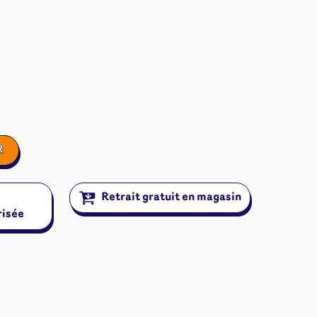
R
Retrait gratuit en magasin
risée
ires et autres
s