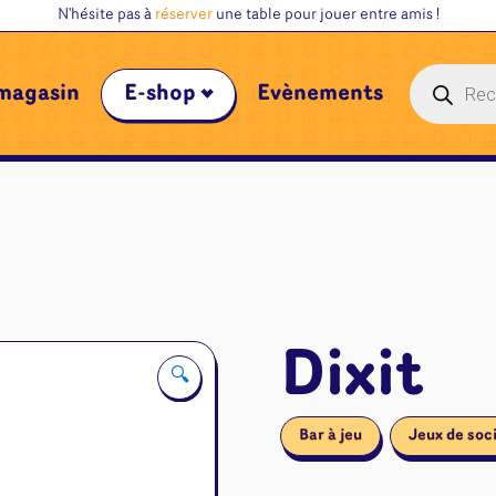
N'hésite pas à
réserver
une table pour jouer entre amis !
Recherche
magasin
E-shop
Évènements
de
produits
Dixit
🔍
Bar à jeu
Jeux de soc