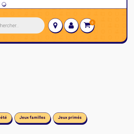
→
iété
Jeux familles
Jeux primés