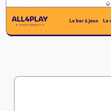
←
Le bar à jeux
Le 