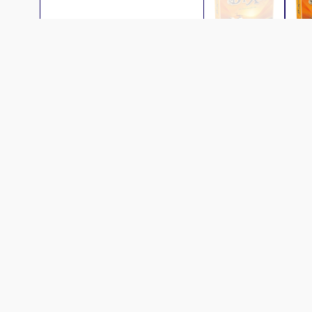
Description
Règ
Une image vaut mille mots !
Dixit est un jeu de société enchanteur
de grandes cartes et interprétez ce
Un joueur conteur sélectionne une ca
carte de leur main qui leur évoque ce
conteur. Pour marquer des points, so
Cette nouvelle édition inclut de nou