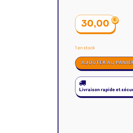
€
30,00
1 en stock
quantité
AJOUTER AU PANIE
de
Dixit
Livraison rapide et sécu
é
Jeux de cartes
Accesso
Altered
Classeur