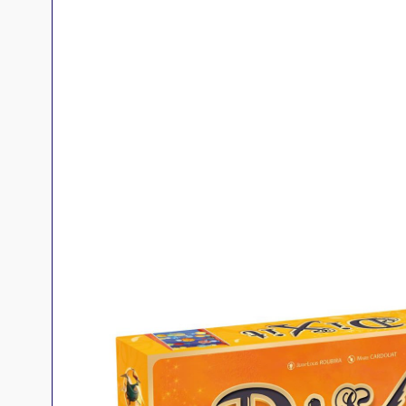
Jeux familles
Jeux initiés
Jeux experts
Jeux primés
Jeux d'ambiance
Jeu Duo