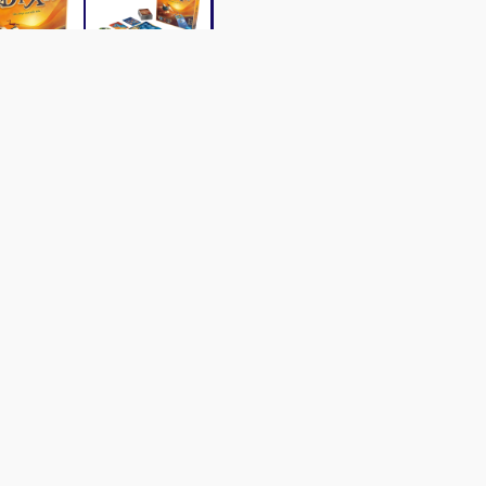
les du jeu
Caractéristiques
Contenu
Vi
 qui vous invite à vous laisser porter par votre imagination. Déco
s images énigmatiques.
rte de sa main et énonce un thème en rapport avec l’illustration
 thème. On mélange puis on révèle toutes les images : les joueur
n thème ne doit être ni trop simple ni trop complexe.
velles roues pour voter, ainsi que des cales pour ranger dans cet