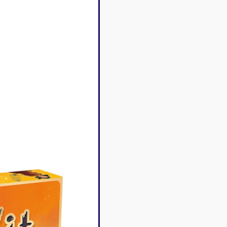
Disney Lorcana
Deck box
Magic l'assemblée
Dés & jet
One Piece
Divers r
Pokemon
Goodies 
Star Wars Unlimited
Protège-
Flesh and Blood
Tapis de 
Riftbound - League of
Legends
Naruto Mythos
Autres