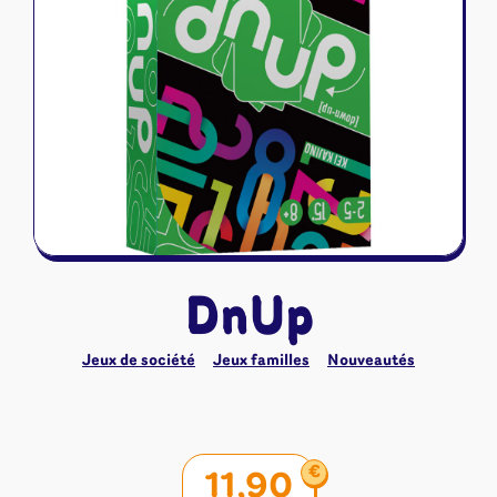
Riftbound - League of Legends
Tapis de jeu
Naruto Mythos
Autres
DnUp
Jeux de société
Jeux familles
Nouveautés
€
11,90