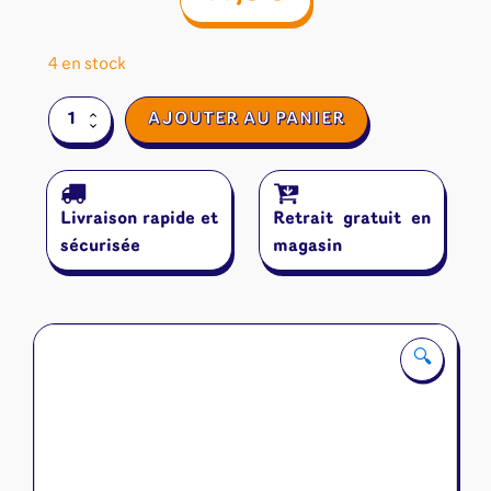
4 en stock
quantité
AJOUTER AU PANIER
de
DnUp
Livraison rapide et
Retrait gratuit en
sécurisée
magasin
🔍