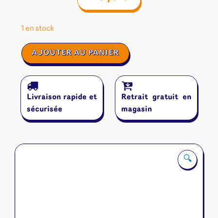
1 en stock
quantité
AJOUTER AU PANIER
de
First
Giants
Livraison rapide et
Retrait gratuit en
sécurisée
magasin
🔍