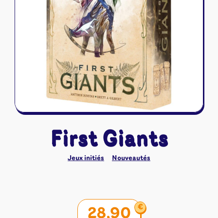
Riftbound - League of Legends
Tapis de jeu
Naruto Mythos
Autres
First Giants
Jeux initiés
Nouveautés
€
28,90