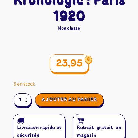
Kronologic : Paris
1920
Non classé
€
23,95
3 en stock
quantité
AJOUTER AU PANIER
de
Kronologic
:
Paris
Livraison rapide et
Retrait gratuit en
1920
sécurisée
magasin