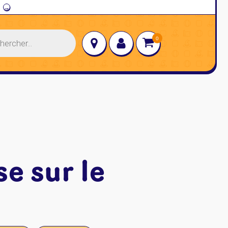
→
se sur le