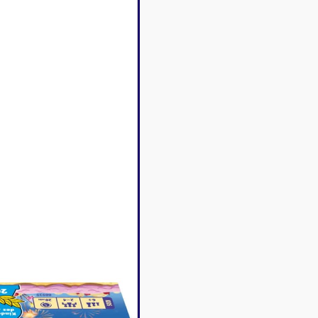
Disney Lorcana
Deck box
Magic l'assemblée
Dés & jet
One Piece
Divers r
Pokemon
Goodies 
Star Wars Unlimited
Protège-
Flesh and Blood
Tapis de 
Riftbound - League of
Legends
Naruto Mythos
Autres