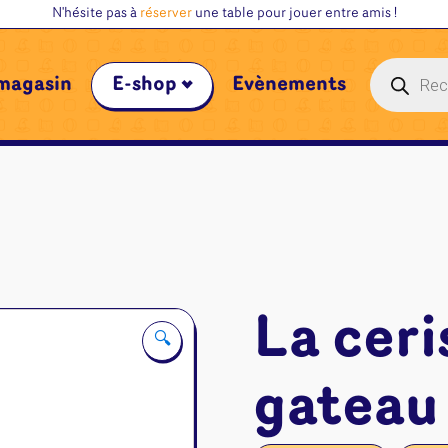
N'hésite pas à
réserver
une table pour jouer entre amis !
Recherche
magasin
E-shop
Évènements
de
produits
La ceri
🔍
gateau