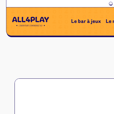
←
Le bar à jeux
Le 