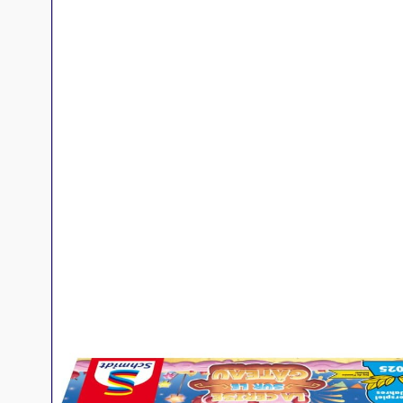
Jeux familles
Jeux initiés
Jeux experts
Jeux primés
Jeux d'ambiance
Jeu Duo