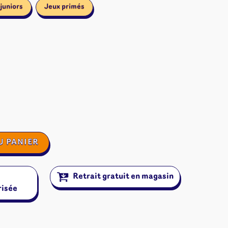
juniors
Jeux primés
U PANIER
Retrait gratuit en magasin
risée
ires et autres
s