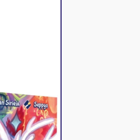
Disney Lorcana
Deck box
Magic l'assemblée
Dés & jet
One Piece
Divers r
Pokemon
Goodies 
Star Wars Unlimited
Protège-
Flesh and Blood
Tapis de 
Riftbound - League of
Legends
Naruto Mythos
Autres