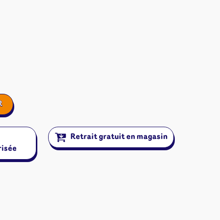
R
Retrait gratuit en magasin
risée
ires et autres
s