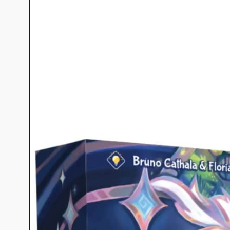
Jeux familles
Jeux initiés
Jeux experts
Jeux primés
Jeux d'ambiance
Jeu Duo