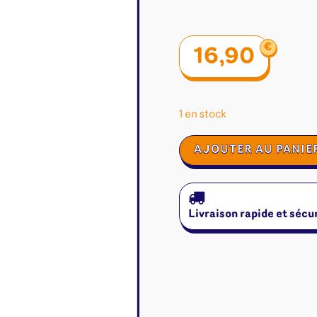
€
16,90
1 en stock
quantité
AJOUTER AU PANIE
de
Visions
Livraison rapide et sécu
é
Jeux de cartes
Accesso
Altered
Classeur