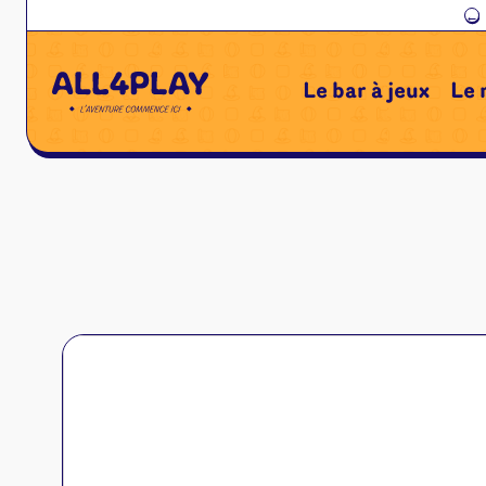
←
Le bar à jeux
Le 