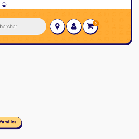
→
familles