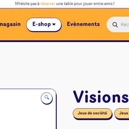
N'hésite pas à
réserver
une table pour jouer entre amis !
Recherche
magasin
E-shop
Évènements
de
produits
Visions
🔍
Jeux de société
Jeux 