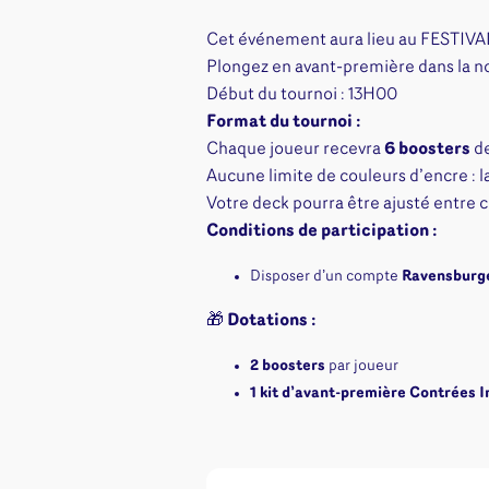
Jeux familles
Jeux initiés
Cet événement aura lieu au FESTIV
Jeux experts
Plongez en avant-première dans la n
Début du tournoi : 13H00
Jeux primés
Format du tournoi :
Jeux d'ambiance
Chaque joueur recevra
6 boosters
de
Jeu Duo
Aucune limite de couleurs d’encre : lai
Votre deck pourra être ajusté entre 
Conditions de participation :
Disposer d’un compte
Ravensburg
🎁
Dotations :
2 boosters
par joueur
1 kit d’avant-première Contrées I