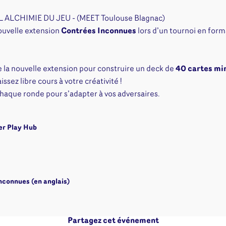
Disney Lorcana
Deck box
Magic l'assemblée
Dés & jet
AL ALCHIMIE DU JEU - (MEET Toulouse Blagnac)
One Piece
Divers r
ouvelle extension
Contrées Inconnues
lors d’un tournoi en for
Pokemon
Goodies 
Star Wars Unlimited
Protège-
 la nouvelle extension pour construire un deck de
40 cartes m
Flesh and Blood
Tapis de 
ssez libre cours à votre créativité !
Riftbound - League of
chaque ronde pour s’adapter à vos adversaires.
Legends
Naruto Mythos
Autres
er Play Hub
nconnues (en anglais)
Partagez cet événement