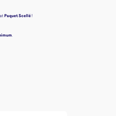
ons
angement
mat
Paquet Scellé
!
& autres
Cartes
inimum
.
jeu