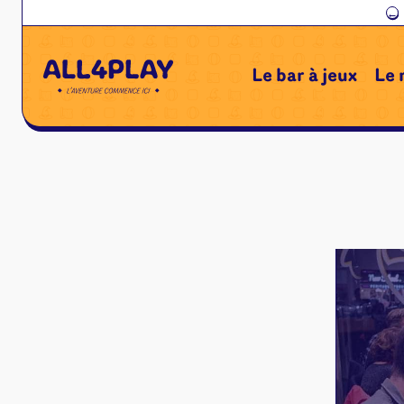
←
Le bar à jeux
Le 