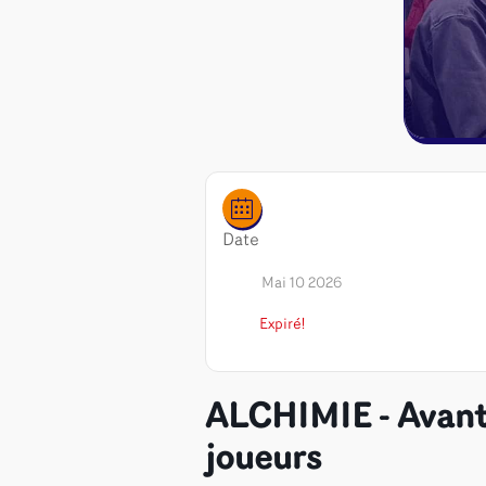
Date
Mai 10 2026
Expiré!
ALCHIMIE - Avant
Jeux de sociét
joueurs
Jeux juniors