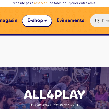
N'hésite pas à
réserver
une table pour jouer entre amis !
Recherche
magasin
E-shop
Évènements
de
produits