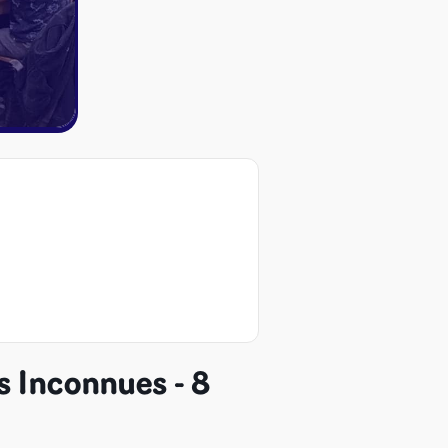
 Inconnues - 8
ires et autres
s