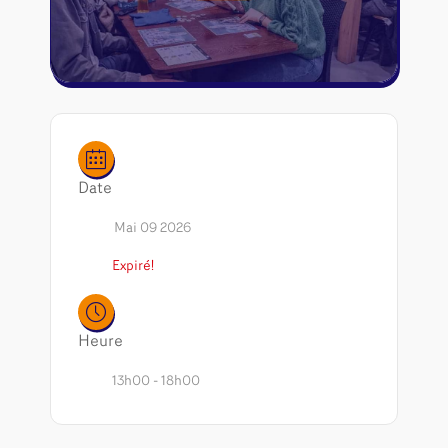
Riftbound - League of Legends
Tapis de jeu
Naruto Mythos
Autres
Date
Mai 09 2026
Expiré!
Heure
13h00 - 18h00