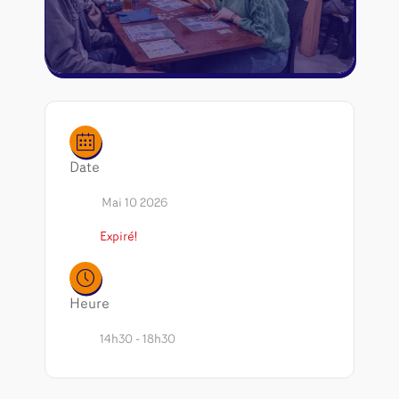
Riftbound - League of Legends
Tapis de jeu
Naruto Mythos
Autres
Date
Mai 10 2026
Expiré!
Heure
14h30 - 18h30