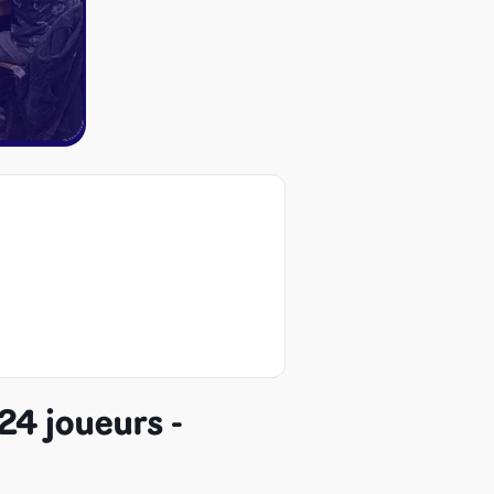
24 joueurs -
ires et autres
s