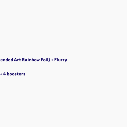
ons
angement
& autres
Cartes
jeu
tended Art Rainbow Foil) + Flurry
 +
4 boosters