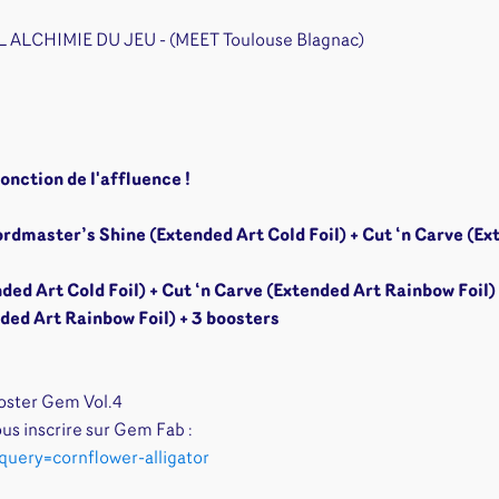
Disney Lorcana
Deck box
Magic l'assemblée
Dés & jet
AL ALCHIMIE DU JEU - (MEET Toulouse Blagnac)
One Piece
Divers r
Pokemon
Goodies 
Star Wars Unlimited
Protège-
Flesh and Blood
Tapis de 
fonction de l'affluence !
Riftbound - League of
Legends
wordmaster’s Shine (Extended Art Cold Foil) + Cut ‘n Carve (Ex
Naruto Mythos
Autres
ed Art Cold Foil) + Cut ‘n Carve (Extended Art Rainbow Foil)
nded Art Rainbow Foil)
+ 3 boosters
ooster Gem Vol.4
ous inscrire sur Gem Fab :
uery=cornflower-alligator