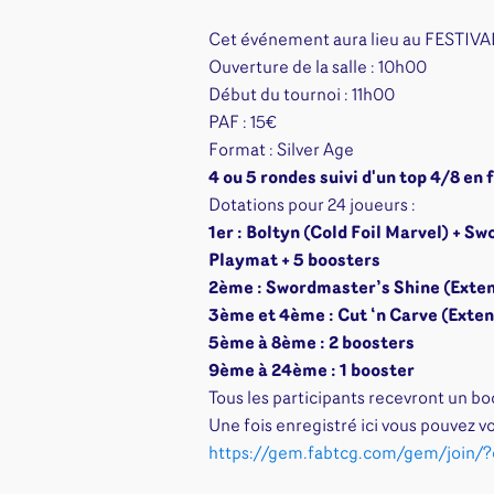
Jeux familles
Jeux initiés
Cet événement aura lieu au FESTIV
Jeux experts
Ouverture de la salle : 10h00
Début du tournoi : 11h00
Jeux primés
PAF : 15€
Jeux d'ambiance
Format : Silver Age
Jeu Duo
4 ou 5 rondes suivi d'un top 4/8 en 
Dotations pour 24 joueurs :
1er : Boltyn (Cold Foil Marvel) + S
Playmat +
5 boosters
2ème :
Swordmaster’s Shine (Extend
3ème et 4ème :
Cut ‘n Carve (Exte
5ème à 8ème :
2 boosters
9ème à 24ème :
1 booster
Tous les participants recevront un b
Une fois enregistré ici vous pouvez v
https://gem.fabtcg.com/gem/join/?q