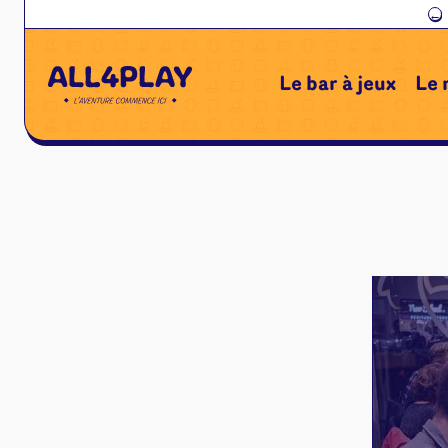
←
Le bar à jeux
Le 