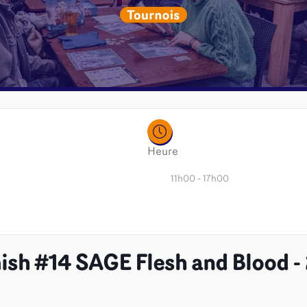
Heure
11h00 - 17h00
sh #14 SAGE Flesh and Blood - 
é
Jeux de cartes
Accesso
Altered
Classeur