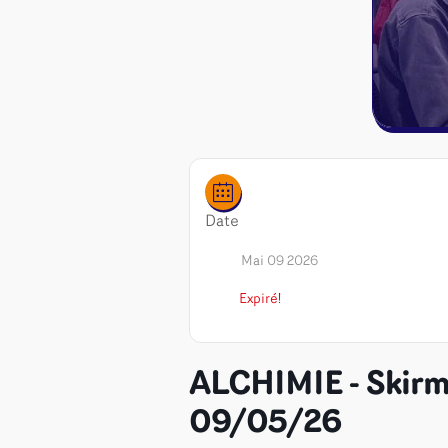
Date
Mai 09 2026
Expiré!
ALCHIMIE - Skirmi
Jeux de sociét
09/05/26
Jeux juniors