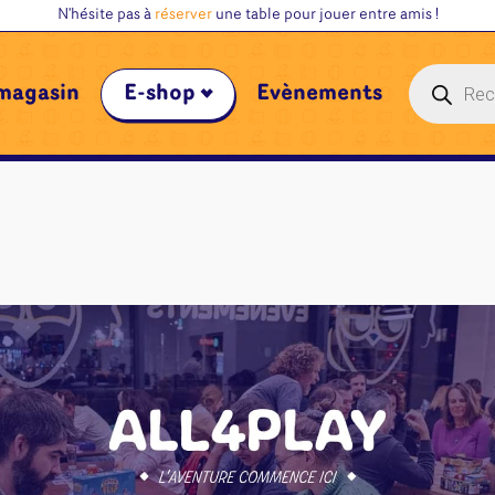
N'hésite pas à
réserver
une table pour jouer entre amis !
Recherche
magasin
E-shop
Évènements
de
produits