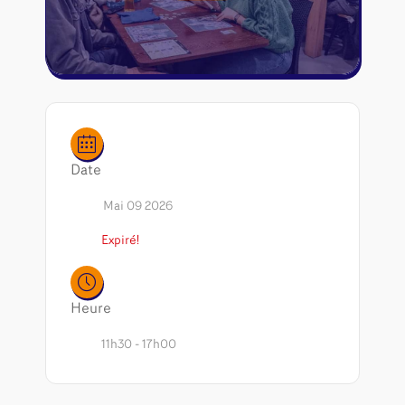
Riftbound - League of Legends
Tapis de jeu
Naruto Mythos
Autres
Date
Mai 09 2026
Expiré!
Heure
11h30 - 17h00