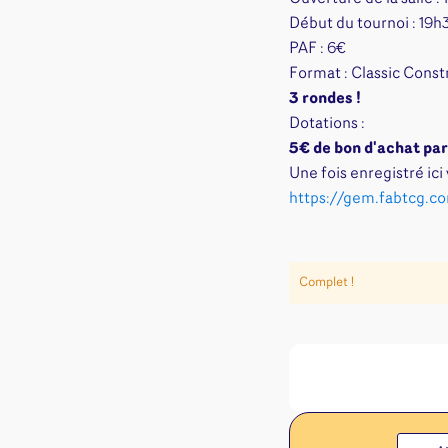
Jeux familles
Début du tournoi : 19h
Jeux initiés
PAF : 6€
Jeux experts
Format : Classic Const
Jeux primés
3 rondes !
Jeux d'ambiance
Dotations :
Jeu Duo
5€ de bon d'achat par
Une fois enregistré ici
https://gem.fabtcg.co
Complet !