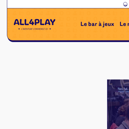
←
Le bar à jeux
Le 