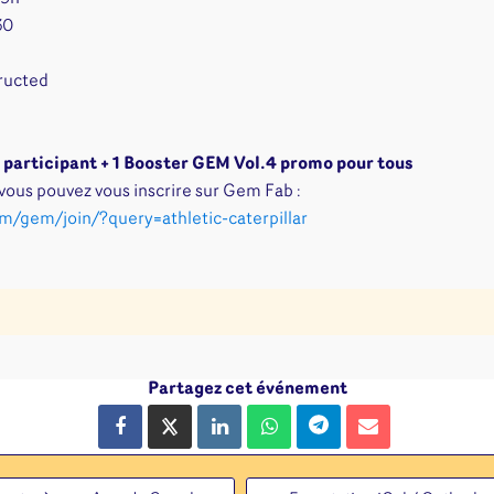
Disney Lorcana
Deck box
30
Magic l'assemblée
Dés & jet
One Piece
Divers r
ructed
Pokemon
Goodies 
Star Wars Unlimited
Protège-
Flesh and Blood
Tapis de 
 participant + 1
Booster GEM Vol.4 promo pour tous
Riftbound - League of
 vous pouvez vous inscrire sur Gem Fab :
Legends
m/gem/join/?query=athletic-caterpillar
Naruto Mythos
Autres
Partagez cet événement