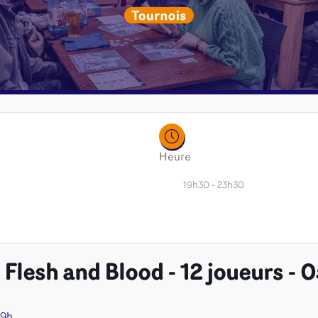
Heure
19h30 - 23h30
Flesh and Blood - 12 joueurs -
é
Jeux de cartes
Accesso
Altered
Classeur
19h