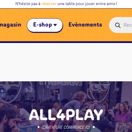
N'hésite pas à
réserver
une table pour jouer entre amis !
Recherche
magasin
E-shop
Évènements
de
produits