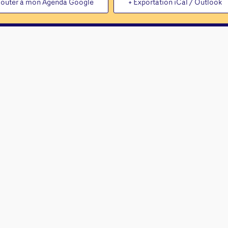
jouter à mon Agenda Google
+ Exportation iCal / Outlook