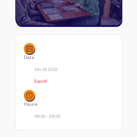
Riftbound - League of Legends
Tapis de jeu
Naruto Mythos
Autres
Date
Fév 26 2026
Expiré!
Heure
19h30 - 23h30