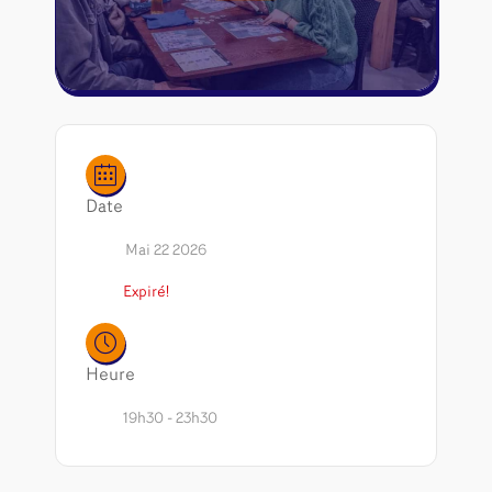
Riftbound - League of Legends
Tapis de jeu
Naruto Mythos
Autres
Date
Mai 22 2026
Expiré!
Heure
19h30 - 23h30