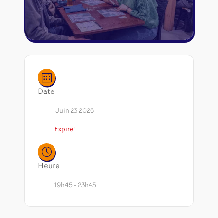
Riftbound - League of Legends
Tapis de jeu
Naruto Mythos
Autres
Date
Juin 23 2026
Expiré!
Heure
19h45 - 23h45