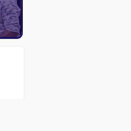
ires et autres
s