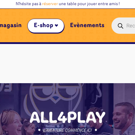
N'hésite pas à
réserver
une table pour jouer entre amis !
Recherche
magasin
E-shop
Évènements
de
produits