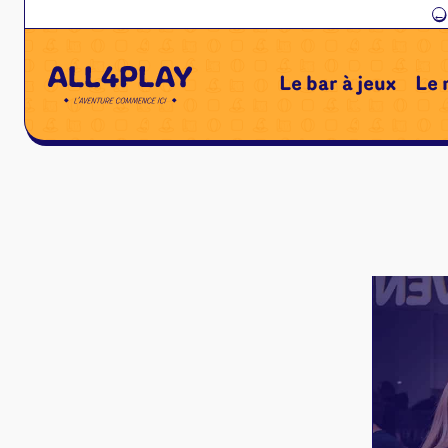
←
Le bar à jeux
Le 